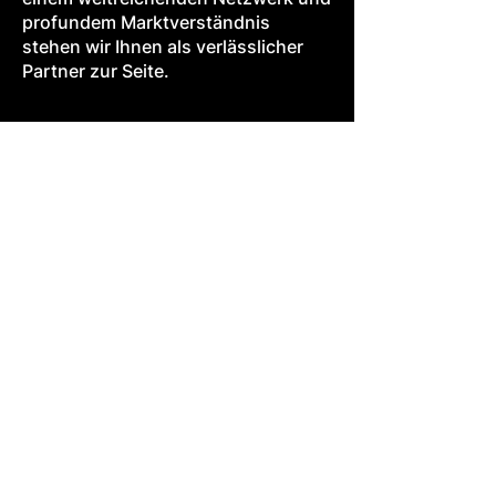
profundem Marktverständnis
stehen wir Ihnen als verlässlicher
Partner zur Seite.
ergy
Biomethan
stomized
Benefit from our expertise
ur green
and international network in
curement
the biomethane market.
Sprechen Sie
mit unseren